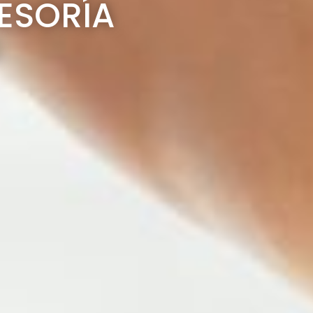
SESORÍA
S